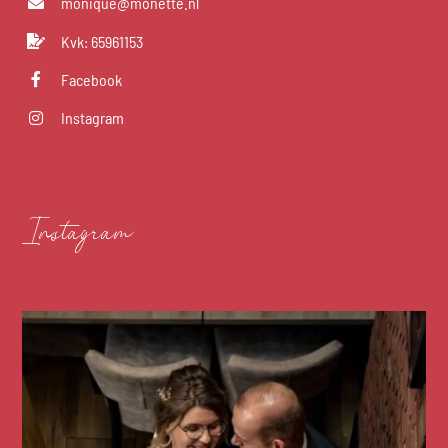
monique@monette.nl
Kvk: 65961153
Facebook
Instagram
Instagram