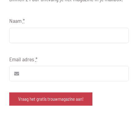
BLOG
Naam
*
CONTACT
Email adres
*
Vraag het gratis trouwmagazine aan!