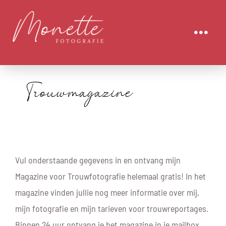
Ga
naar
Togg
inhoud
Navi
OVER MIJ
Trouwmagazine
TROUWFOTOGRAFIE
LOVESHOOT
Vul onderstaande gegevens in en ontvang mijn
PAARDENFOTOGRAFIE
Magazine voor Trouwfotografie helemaal gratis! In het
magazine vinden jullie nog meer informatie over mij,
PORTFOLIO
mijn fotografie en mijn tarieven voor trouwreportages.
Binnen 24 uur ontvang je het magazine in je mailbox.